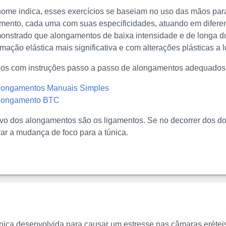
ome indica, esses exercícios se baseiam no uso das mãos para
amento, cada uma com suas especificidades, atuando em diferen
nstrado que alongamentos de baixa intensidade e de longa du
mação elástica mais significativa e com alterações plásticas a 
deos com instruções passo a passo de alongamentos adequados 
longamentos Manuais Simples
Alongamento BTC
alvo dos alongamentos são os ligamentos. Se no decorrer dos d
ar a mudança de foco para a túnica.
nica desenvolvida para causar um estresse nas câmaras eréteis