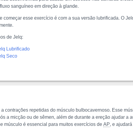
fluxo sanguíneo em direção à glande.
e começar esse exercício é com a sua versão lubrificada. O J
lmente.
eos de Jelq:
lq Lubrificado
elq Seco
e a contrações repetidas do músculo bulbocavernoso. Esse mús
após a micção ou de sêmen, além de durante a ereção ajudar a 
e músculo é essencial para muitos exercícios de
AP
, e ajudar