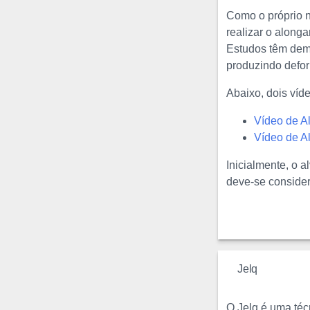
Como o próprio n
realizar o along
Estudos têm demo
produzindo defor
Abaixo, dois ví
Vídeo de A
Vídeo de 
Inicialmente, o 
deve-se consider
Jelq
O Jelq é uma téc