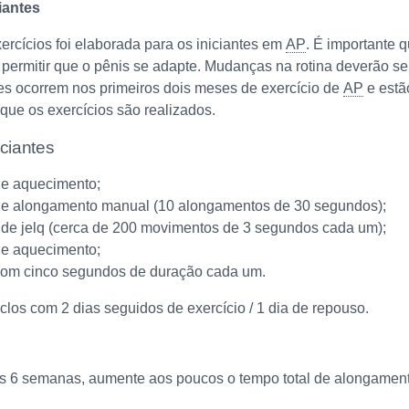
iantes
xercícios foi elaborada para os iniciantes em
AP
. É importante 
 permitir que o pênis se adapte. Mudanças na rotina deverão s
es ocorrem nos primeiros dois meses de exercício de
AP
e estã
que os exercícios são realizados.
iciantes
de aquecimento;
de alongamento manual (10 alongamentos de 30 segundos);
 de jelq (cerca de 200 movimentos de 3 segundos cada um);
de aquecimento;
com cinco segundos de duração cada um.
clos com 2 dias seguidos de exercício / 1 dia de repouso.
s 6 semanas, aumente aos poucos o tempo total de alongamento